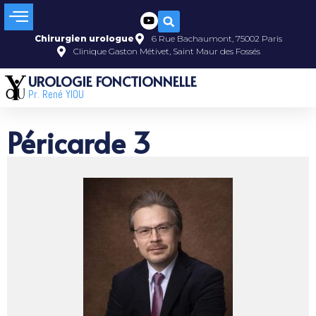
Chirurgien urologue
6 Rue Bachaumont, 75002 Paris
Clinique Gaston Métivet, Saint Maur des Fossés
UROLOGIE FONCTIONNELLE
Pr. René YIOU
Péricarde 3