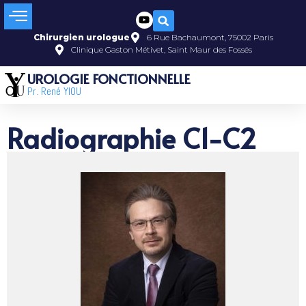
Chirurgien urologue
6 Rue Bachaumont, 75002 Paris
Clinique Gaston Métivet, Saint Maur des Fossés
UROLOGIE FONCTIONNELLE
Pr. René YIOU
Radiographie C1-C2