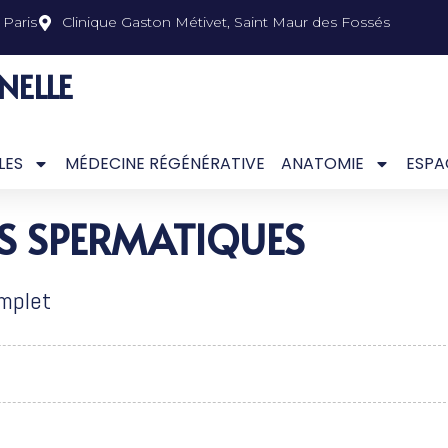
Paris
Clinique Gaston Métivet, Saint Maur des Fossés
NELLE
LES
MÉDECINE RÉGÉNÉRATIVE
ANATOMIE
ESPA
ES SPERMATIQUES
omplet