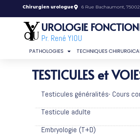
Chirurgien urologue
6 Rue Bachaumont, 75002 
UROLOGIE FONCTION
Pr. René YIOU
PATHOLOGIES
TECHNIQUES CHIRURGICA
TESTICULES et VOI
Testicules généralités- Cours c
Testicule adulte
Embryologie (T+D)