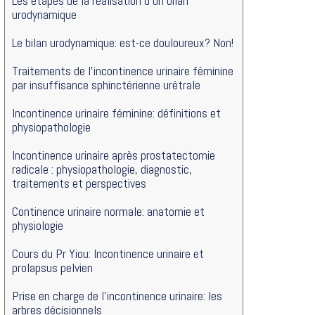
Les étapes de la réalisation d’un bilan
urodynamique
Le bilan urodynamique: est-ce douloureux? Non!
Traitements de l’incontinence urinaire féminine
par insuffisance sphinctérienne urétrale
Incontinence urinaire féminine: définitions et
physiopathologie
Incontinence urinaire après prostatectomie
radicale : physiopathologie, diagnostic,
traitements et perspectives
Continence urinaire normale: anatomie et
physiologie
Cours du Pr Yiou: Incontinence urinaire et
prolapsus pelvien
Prise en charge de l’incontinence urinaire: les
arbres décisionnels