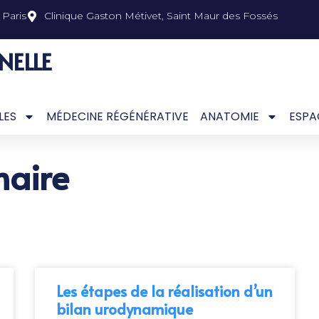
Paris
Clinique Gaston Métivet, Saint Maur des Fossés
NELLE
LES
MÉDECINE RÉGÉNÉRATIVE
ANATOMIE
ESPA
naire
Les étapes de la réalisation d’un
bilan urodynamique