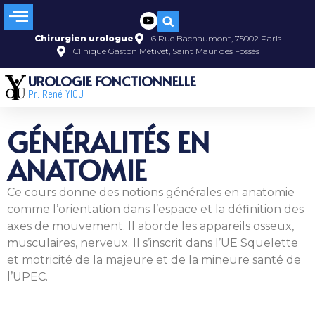
Chirurgien urologue
6 Rue Bachaumont, 75002 Paris
Clinique Gaston Métivet, Saint Maur des Fossés
UROLOGIE FONCTIONNELLE
Pr. René YIOU
GÉNÉRALITÉS EN
ANATOMIE
Ce cours donne des notions générales en anatomie
comme l’orientation dans l’espace et la définition des
axes de mouvement. Il aborde les appareils osseux,
musculaires, nerveux. Il s’inscrit dans l’UE Squelette
et motricité de la majeure et de la mineure santé de
l’UPEC.