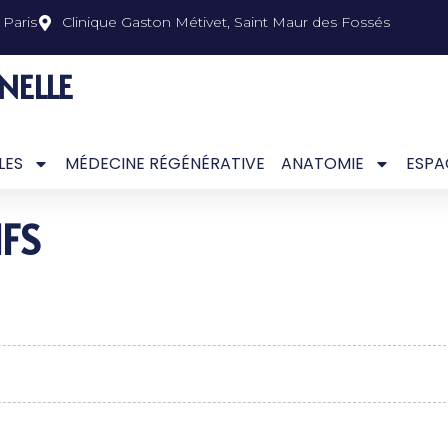
Paris
Clinique Gaston Métivet, Saint Maur des Fossés
NELLE
LES
MÉDECINE RÉGÉNÉRATIVE
ANATOMIE
ESPA
IFS