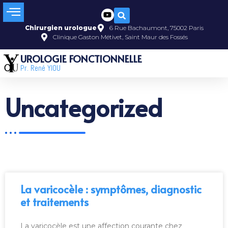
Chirurgien urologue
6 Rue Bachaumont, 75002 Paris
Clinique Gaston Métivet, Saint Maur des Fossés
UROLOGIE FONCTIONNELLE
Pr. René YIOU
Uncategorized
La varicocèle : symptômes, diagnostic
et traitements
La varicocèle est une affection courante chez