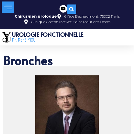
Chirurgien urologue
6 Rue Bachaumont, 75002 Paris
Clinique Gaston Métivet, Saint Maur des Fossés
UROLOGIE FONCTIONNELLE
Pr. René YIOU
Bronches