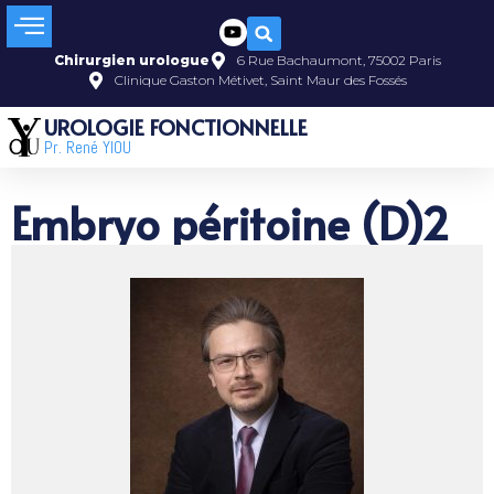
Chirurgien urologue
6 Rue Bachaumont, 75002 Paris
Clinique Gaston Métivet, Saint Maur des Fossés
UROLOGIE FONCTIONNELLE
Pr. René YIOU
Embryo péritoine (D)2