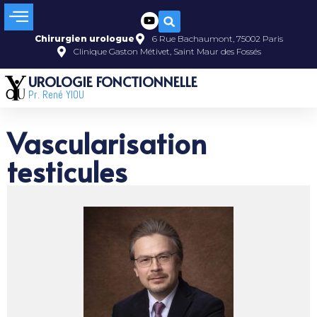
Chirurgien urologue
6 Rue Bachaumont, 75002 Paris
Clinique Gaston Métivet, Saint Maur des Fossés
UROLOGIE FONCTIONNELLE
Pr. René YIOU
Vascularisation
testicules