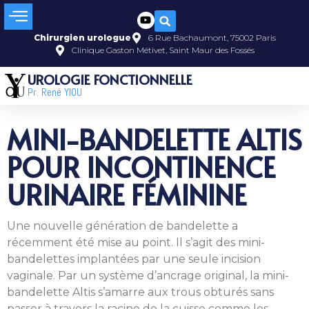
Chirurgien urologue
6 Rue Bachaumont, 75002 Paris
Clinique Gaston Métivet, Saint Maur des Fossés
UROLOGIE FONCTIONNELLE
Pr. René YIOU
MINI-BANDELETTE ALTIS
POUR INCONTINENCE
URINAIRE FÉMININE
Une nouvelle génération de bandelette a
récemment été mise au point. Il s’agit des mini-
bandelettes implantées par une seule incision
vaginale. Par un système d’ancrage original, la mini-
bandelette Altis s’amarre aux trous obturés sans
passer à travers la racine de la cuisse comme les