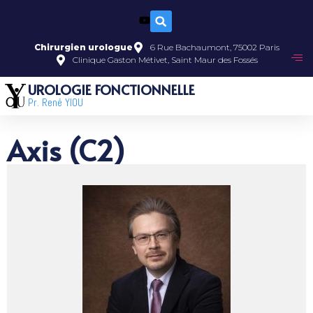
Chirurgien urologue
6 Rue Bachaumont, 75002 Paris
Clinique Gaston Métivet, Saint Maur des Fossés
UROLOGIE FONCTIONNELLE
Pr. René YIOU
Axis (C2)