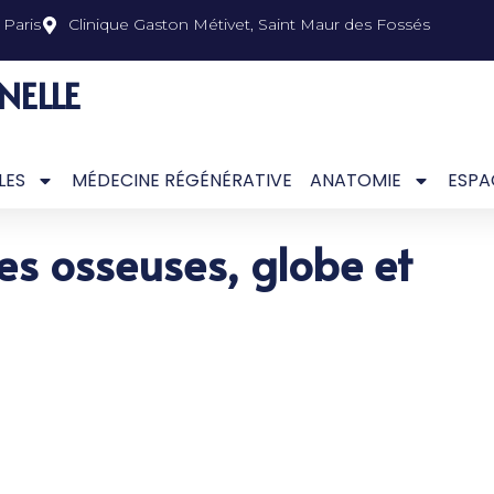
Paris
Clinique Gaston Métivet, Saint Maur des Fossés
NELLE
LES
MÉDECINE RÉGÉNÉRATIVE
ANATOMIE
ESPA
tes osseuses, globe et