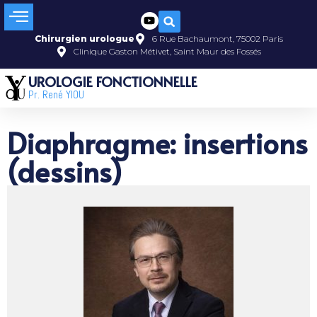
Chirurgien urologue
6 Rue Bachaumont, 75002 Paris
Clinique Gaston Métivet, Saint Maur des Fossés
UROLOGIE FONCTIONNELLE
Pr. René YIOU
Diaphragme: insertions
(dessins)