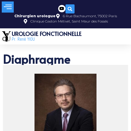
Chirurgien urologue
6 Rue Bachaumont, 75002 Paris
Clinique Gaston Métivet, Saint Maur des Fossés
UROLOGIE FONCTIONNELLE
Pr. René YIOU
Diaphragme