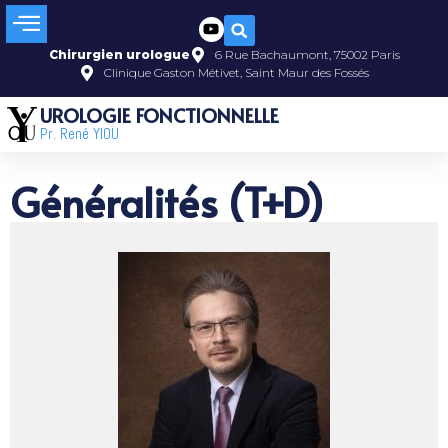
Chirurgien urologue
6 Rue Bachaumont, 75002 Paris
Clinique Gaston Métivet, Saint Maur des Fossés
UROLOGIE FONCTIONNELLE
Pr. René YIOU
Généralités (T+D)