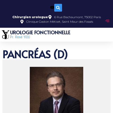
Chirurgien urologue
6 Rue Bachaumont, 75002 Paris
Clinique Gaston Métivet, Saint Maur des Fossés
UROLOGIE FONCTIONNELLE
Pr. René YIOU
PANCRÉAS (D)