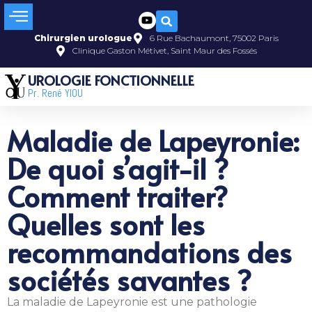
Chirurgien urologue
6 Rue Bachaumont, 75002 Paris
Clinique Gaston Métivet, Saint Maur des Fossés
UROLOGIE FONCTIONNELLE
Pr. René YIOU
Maladie de Lapeyronie:
De quoi s’agit-il ?
Comment traiter?
Quelles sont les
recommandations des
sociétés savantes ?
La maladie de Lapeyronie est une pathologie